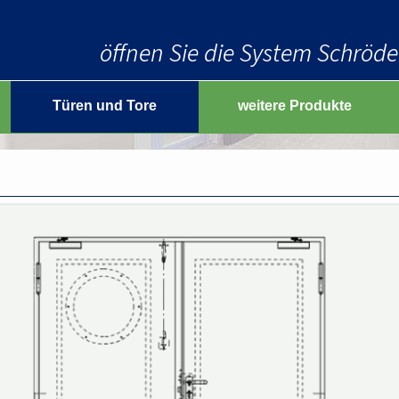
Mehrzweckdeckenklappen
Feuerschutzschiebetore
öffnen Sie die System Schröder
Rauchschutzschiebetore
Mehrzweckschiebetore
Türen und Tore
weitere Produkte