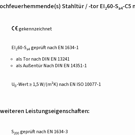
hochfeuerhemmende(s) Stahltür / -tor EI
60-S
-C5 
2
a4
gekennzeichnet
EI
60-S
geprüft nach EN 1634-1
2
a4
als Tor nach DIN EN 13241
als Außentür Nach DIN EN 14351-1
U
-Wert ≥ 1,5 W/(m²K) nach EN ISO 10077-1
D
weiteren Leistungseigenschaften:
S
geprüft nach EN 1634-3
200