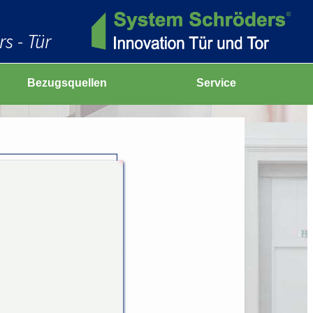
s - Tür
Bezugsquellen
Service