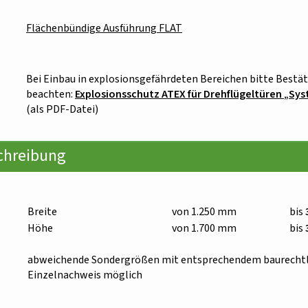
Flächenbündige Ausführung FLAT
Bei Einbau in explosionsgefährdeten Bereichen bitte Bestät
beachten:
Explosionsschutz ATEX für Drehflügeltüren
Sys
(als PDF-Datei)
chreibung
Breite
von 1.250 mm
bis
Höhe
von 1.700 mm
bis
abweichende Sondergrößen mit entsprechendem baurecht
Einzelnachweis möglich