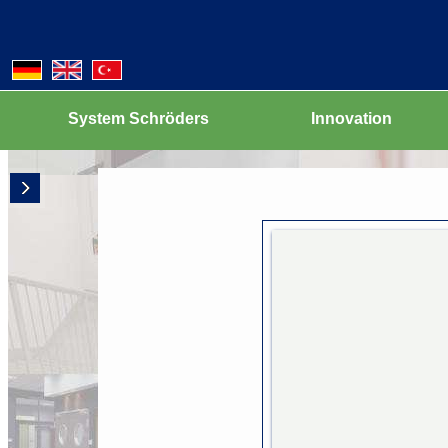
Erhöhter Schallschutz
Verbesserter Wärmeschutz
Explosionsschutz - ATEX
Weitere Innovationen
System Schröders
Innovation