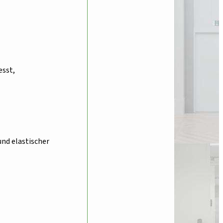
esst,
nd elastischer