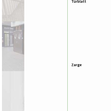
Türblatt
Zarge