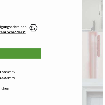
igungs­schreiben
tem Schröders
3.500 mm
3.500 mm
lichen