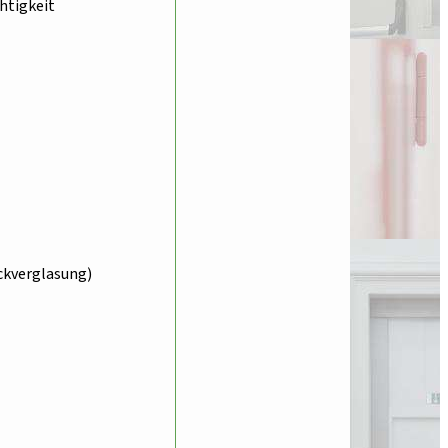
chtigkeit
ckverglasung)