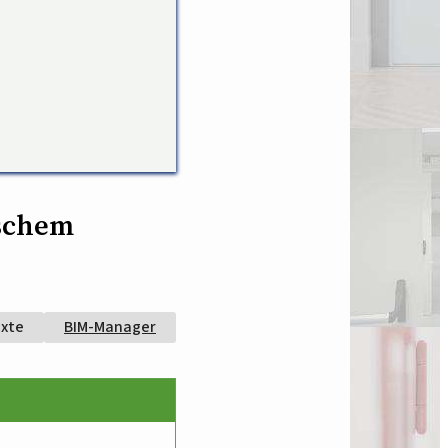
ischem
exte
BIM-Manager