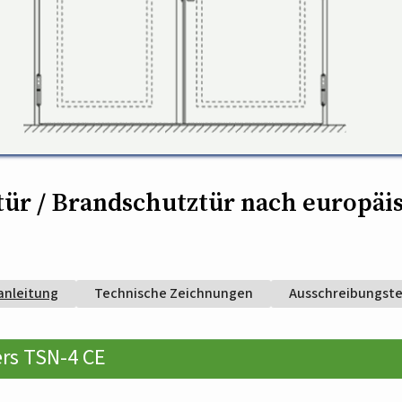
tür / Brandschutztür nach europä
anleitung
Technische Zeichnungen
Ausschreibungst
rs TSN-4 CE