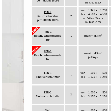
gemäß DIN 18095
bis 3.350 x 3.500
von
1.375
x
1.750
RSN-2
bis
4.500
x
4.500
Rauchschutztür
2
mit Seiten- / Oberteil
gemäß DIN 18095
bis 4.000 x 3.500
FBN-1
Beschusshemmende
1
maximal 3 m²
Tür
FBN-2
maximal 3 m²
Beschusshemmende
1
je Flügel
Tür
ESN-1
von
500
x
500
1
Einbruchschutztür
bis
1.625
x
3.250
ESN-2
von
1.000
x
500
2
Einbruchschutztür
bis
3.250
x
3.250
SN-1
von
600
x
600