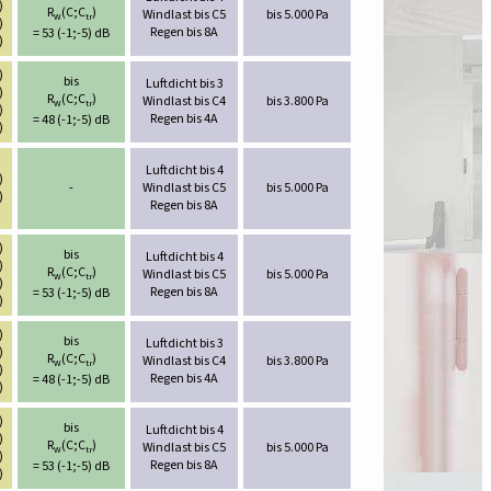
)
R
(C;C
)
Windlast bis C5
bis 5.000 Pa
W
tr
)
Regen bis 8A
= 53 (-1;-5) dB
)
)
bis
Luftdicht bis 3
)
R
(C;C
)
Windlast bis C4
bis 3.800 Pa
W
tr
)
Regen bis 4A
= 48 (-1;-5) dB
)
Luftdicht bis 4
)
-
Windlast bis C5
bis 5.000 Pa
)
Regen bis 8A
)
bis
Luftdicht bis 4
)
R
(C;C
)
Windlast bis C5
bis 5.000 Pa
W
tr
)
Regen bis 8A
= 53 (-1;-5) dB
)
)
bis
Luftdicht bis 3
)
R
(C;C
)
Windlast bis C4
bis 3.800 Pa
W
tr
)
Regen bis 4A
= 48 (-1;-5) dB
)
)
bis
Luftdicht bis 4
)
R
(C;C
)
Windlast bis C5
bis 5.000 Pa
W
tr
)
Regen bis 8A
= 53 (-1;-5) dB
)