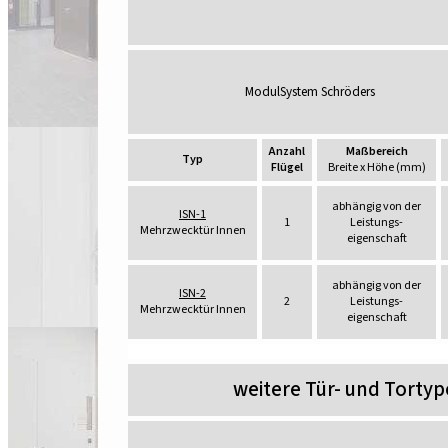
ModulSystem Schröders
Anzahl
Maßbereich
Typ
Flügel
Breite x Höhe (mm)
abhängig von der
ISN-1
1
Leistungs-
Mehrzwecktür Innen
eigenschaft
abhängig von der
ISN-2
2
Leistungs-
Mehrzwecktür Innen
eigenschaft
weitere Tür- und Torty