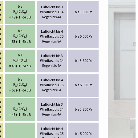
)
bis
Luftdicht bis 3
)
R
(C;C
)
Windlast bis C4
bis 3.800 Pa
W
tr
)
Regen bis 4A
= 48 (-1;-5) dB
)
)
bis
Luftdicht bis 4
)
R
(C;C
)
Windlast bis C5
bis 5.000 Pa
W
tr
)
Regen bis 8A
= 53 (-1;-5) dB
)
)
bis
Luftdicht bis 3
)
R
(C;C
)
Windlast bis C4
bis 3.800 Pa
W
tr
)
Regen bis 4A
= 48 (-1;-5) dB
)
)
bis
Luftdicht bis 4
)
R
(C;C
)
Windlast bis C5
bis 5.000 Pa
W
tr
)
Regen bis 8A
= 53 (-1;-5) dB
)
)
bis
Luftdicht bis 3
)
R
(C;C
)
Windlast bis C4
bis 3.800 Pa
W
tr
)
Regen bis 4A
= 48 (-1;-5) dB
)
)
Luftdicht bis 4
)
-
Windlast bis C5
bis 5.000 Pa
)