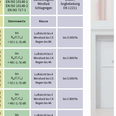
z
EN ISO 10140-1
Windlast
Sogbelastung
f
EN ISO 10140-2
Schlagregen
EN 12211
EN ISO 717-1
Dämmwerte
Klasse
)
bis
Luftdicht bis 4
)
R
(C;C
)
Windlast bis C5
bis 5.000 Pa
W
tr
)
Regen bis 8A
= 53 (-1;-5) dB
)
)
bis
Luftdicht bis 3
)
R
(C;C
)
Windlast bis C4
bis 3.800 Pa
W
tr
)
Regen bis 4A
= 48 (-1;-5) dB
)
)
bis
Luftdicht bis 4
)
R
(C;C
)
Windlast bis C5
bis 5.000 Pa
W
tr
)
Regen bis 8A
= 53 (-1;-5) dB
)
)
bis
Luftdicht bis 3
)
R
(C;C
)
Windlast bis C4
bis 3.800 Pa
W
tr
)
Regen bis 4A
= 48 (-1;-5) dB
)
)
bis
Luftdicht bis 4