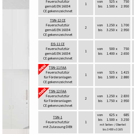
Feuerschutztür
von
525
x
750
1
gemäß EN 16034
bis
1.500
x
2.950
CE gekennzeichnet
TSN-12 CE
Feuerschutztür
von
1.250
x
1.700
2
gemäß EN 16034
bis
3.250
x
2.950
CE gekennzeichnet
EIS-11 CE
Feuerschutztür
von
500
x
750
1
gemäß EN 16034
bis
1.400
x
2.650
CE gekennzeichnet
TSN-11 FAA
Feuerschutztür
von
525
x
1.415
1
für Förderanlagen
bis
1.500
x
2.880
CE gekennzeichnet
TSN-12 FAA
Feuerschutztür
von
1.250
x
2.830
2
für Förderanlagen
bis
1.750
x
2.950
CE gekennzeichnet
von
625
x
685
TSN-1
bis
1.500
x
3.250
Feuerschutztür
1
mit Seiten- / Oberteil
mit Zulassung DIBt
bis 3.430 x 3.165