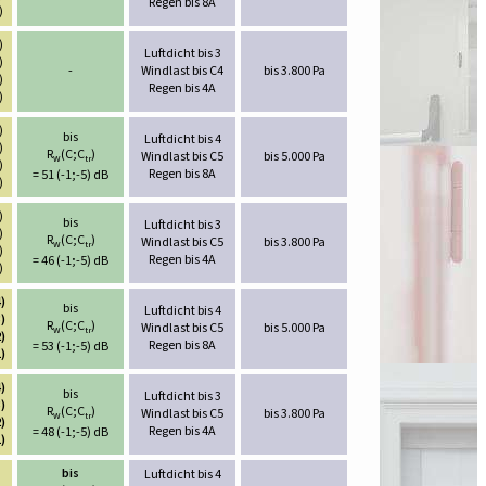
Regen bis 8A
)
)
Luftdicht bis 3
)
-
Windlast bis C4
bis 3.800 Pa
)
Regen bis 4A
)
)
bis
Luftdicht bis 4
)
R
(C;C
)
Windlast bis C5
bis 5.000 Pa
W
tr
)
Regen bis 8A
= 51 (-1;-5) dB
)
)
bis
Luftdicht bis 3
)
R
(C;C
)
Windlast bis C5
bis 3.800 Pa
W
tr
)
Regen bis 4A
= 46 (-1;-5) dB
)
)
bis
Luftdicht bis 4
)
R
(C;C
)
Windlast bis C5
bis 5.000 Pa
W
tr
)
Regen bis 8A
= 53 (-1;-5) dB
)
)
bis
Luftdicht bis 3
)
R
(C;C
)
Windlast bis C5
bis 3.800 Pa
W
tr
)
Regen bis 4A
= 48 (-1;-5) dB
)
bis
Luftdicht bis 4