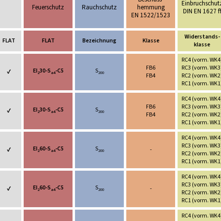
Einbruchschut
Feuerschutz
Rauchschutz
hemmung
DIN EN 1627 f
EN 1522/1523
Widerstands-
FLAT
FLAT
Bezeichnung
Klasse
klasse
RC4 (vorm. WK4
FB6
RC3 (vorm. WK3
EI
30-S
-C5
S
✔
2
a4
200
FB4
RC2 (vorm. WK2
RC1 (vorm. WK1
RC4 (vorm. WK4
FB6
RC3 (vorm. WK3
EI
30-S
-C5
S
✔
2
a4
200
FB4
RC2 (vorm. WK2
RC1 (vorm. WK1
RC4 (vorm. WK4
RC3 (vorm. WK3
EI
60-S
-C5
S
✔
-
2
a4
200
RC2 (vorm. WK2
RC1 (vorm. WK1
RC4 (vorm. WK4
RC3 (vorm. WK3
EI
60-S
-C5
S
✔
-
2
a4
200
RC2 (vorm. WK2
RC1 (vorm. WK1
RC4 (vorm. WK4