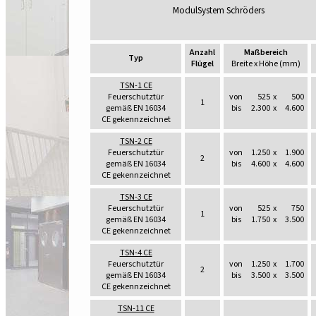
ModulSystem Schröders
Anzahl
Maßbereich
Typ
Flügel
Breite x Höhe (mm)
TSN-1 CE
Feuerschutztür
von
525
x
500
1
gemäß EN 16034
bis
2.300
x
4.600
CE gekennzeichnet
TSN-2 CE
Feuerschutztür
von
1.250
x
1.900
2
gemäß EN 16034
bis
4.600
x
4.600
CE gekennzeichnet
TSN-3 CE
Feuerschutztür
von
525
x
750
1
gemäß EN 16034
bis
1.750
x
3.500
CE gekennzeichnet
TSN-4 CE
Feuerschutztür
von
1.250
x
1.700
2
gemäß EN 16034
bis
3.500
x
3.500
CE gekennzeichnet
TSN-11 CE