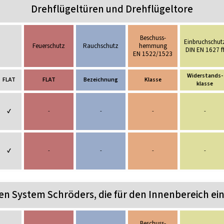
Drehflügeltüren und Drehflügeltore
Beschuss­
Einbruchschut
Feuerschutz
Rauchschutz
hemmung
DIN EN 1627 f
EN 1522/1523
Widerstands-
FLAT
FLAT
Bezeichnung
Klasse
klasse
✔
-
-
-
-
✔
-
-
-
-
pen System Schröders, die für den Innenbereich e
Beschuss­