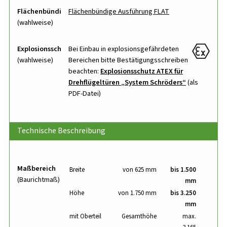
Flächenbündig
Flächenbündige Ausführung FLAT
(wahlweise)
Explosionsschutz
Bei Einbau in explosionsgefährdeten
(wahlweise)
Bereichen bitte Bestätigungs­schreiben
beachten:
Explosionsschutz ATEX für
Drehflügeltüren
System Schröders
(als
PDF-Datei)
Technische Beschreibung
Maßbereich
Breite
von 625 mm
bis 1.500
(Baurichtmaß)
mm
Höhe
von 1.750 mm
bis 3.250
mm
mit Oberteil
Gesamthöhe
max.