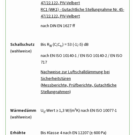
47/22.122, PIV-Velbert
RC1 (WK1) - Gutachtliche Stellungnahme Nr. 45-
47/22.122, PIV-Velbert
nach DIN EN 1627 ff
Schallschutz
Bis R
(C;C
) = 53 (-1;-5) dB
W
tr
(wahlweise)
nach EN ISO 10140-1 / EN ISO 10140-2 / EN ISO
717
Nachweise zur Luftschalldämmung bei
Sicherheitstüren
(Messberichte, Prüfberichte, Gutachtliche
Stellungnahmen)
Wärmedämmung
U
-Wert ≥ 1,3 W/(m²K) nach EN ISO 10077-1
D
(wahlweise)
Erhöhte
Bis Klasse 4 nach EN 12207 (± 600 Pa)