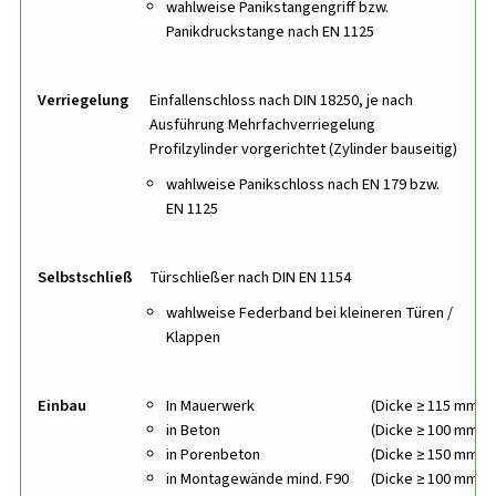
wahlweise Panikstangengriff bzw.
Panikdruckstange
nach EN 1125
Verriegelung
Einfallenschloss nach DIN 18250, je nach
Ausführung Mehrfachverriegelung
Profilzylinder vorgerichtet (Zylinder bauseitig)
wahlweise Panikschloss nach EN 179 bzw.
EN 1125
Selbstschließung
Türschließer nach DIN EN 1154
wahlweise Federband bei kleineren Türen /
Klappen
Einbau
In Mauerwerk
(Dicke ≥ 115 mm)
in Beton
(Dicke ≥ 100 mm)
in Porenbeton
(Dicke ≥ 150 mm)
in Montagewände mind. F90
(Dicke ≥ 100 mm)