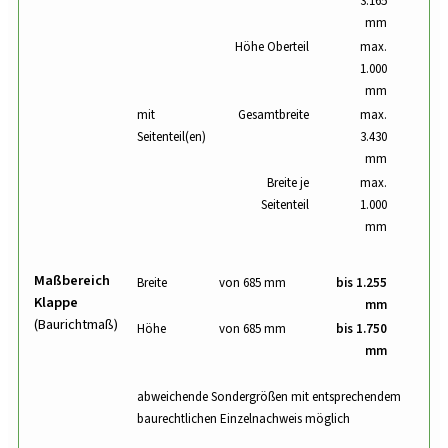
3.165
mm
Höhe Oberteil
max.
1.000
mm
mit
Gesamtbreite
max.
Seitenteil(en)
3.430
mm
Breite je
max.
Seitenteil
1.000
mm
Maßbereich
Breite
von 685 mm
bis 1.255
Klappe
mm
(Baurichtmaß)
Höhe
von 685 mm
bis 1.750
mm
abweichende Sondergrößen mit entsprechendem
baurechtlichen Einzelnachweis möglich