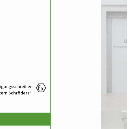
igungs­schreiben
tem Schröders