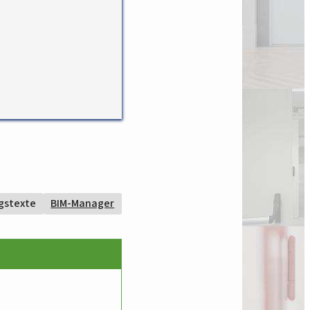
gstexte
BIM-Manager