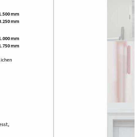
1.500 mm
3.250 mm
 1.000 mm
 1.750 mm
lichen
esst,