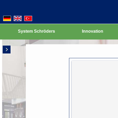
Erhöhter Schallschutz
Verbesserter Wärmeschutz
Explosionsschutz - ATEX
Weitere Innovationen
System Schröders
Innovation