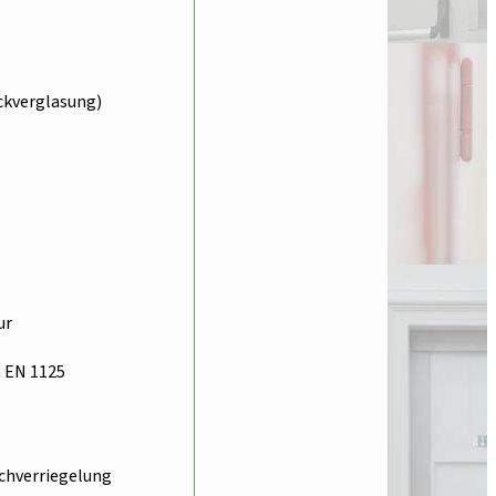
ckverglasung)
ur
 EN 1125
achverriegelung