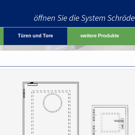
Mehrzweckdeckenklappen
Feuerschutzschiebetore
öffnen Sie die System Schröder
Rauchschutzschiebetore
Mehrzweckschiebetore
Türen und Tore
weitere Produkte