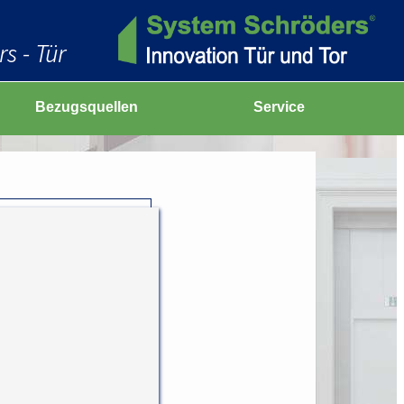
s - Tür
Bezugsquellen
Service