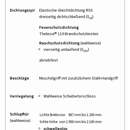
Dichtungssystem
Elastische Gleichtdichtung RSS
dreiseitig dichtschließend (S
)
a4
Feuerschutzdichtung
Thelesol® 110 Brandschutzleisten
Rauchschutzdichtung
(wahlweise)
vierseitig umlaufend (S
)
200
abriebfest
Beschläge
Muschelgriff mit zusätzlichem Stahl-Handgriff
Verriegelung
Wahlweise Schiebetorschloss
Schlupftür
Lichte Breite
von
867 mm
bis
1.200 mm
(wahlweise)
lichte Höhe
von
1.900 mm
bis
2.100 mm
schwellenlos