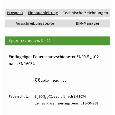
Prospekt
Einbauanleitung
Technische Zeichnungen
Ausschreibungstexte
BIM-Manager
System Schröders ST-11
Einflügeliges Feuerschutzschiebetor EI
90-S
-C2
2
a4
nach EN 16034
gekennzeichnet
Feuerschutz
EI
90-S
-C2 geprüft nach EN 1634
2
a4
gemäß Klassifizierungsbericht 19-004798