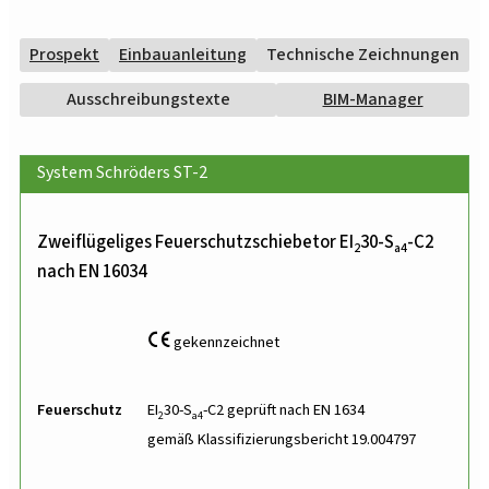
Prospekt
Einbauanleitung
Technische Zeichnungen
Ausschreibungstexte
BIM-Manager
System Schröders ST-2
Zweiflügeliges Feuerschutzschiebetor EI
30-S
-C2
2
a4
nach EN 16034
gekennzeichnet
Feuerschutz
EI
30-S
-C2 geprüft nach EN 1634
2
a4
gemäß Klassifizierungsbericht 19.004797