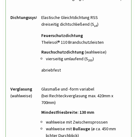
Dichtungssystem
Elastische Gleichtdichtung RSS
dreiseitig dichtschließend (S
)
a4
Feuerschutzdichtung
Thelesol® 110 Brandschutzleisten
Rauchschutzdichtung
(wahlweise)
vierseitig umlaufend (S
)
200
abriebfest
Verglasung
Glasmaße und -form variabel
(wahlweise)
(bei Rechteckverglasung max. 420mm x
700mm)
Mindestfriesbreite: 130 mm
wahlweise mit Zwischensprossen
wahlweise mit
Bullauge
(ø ca. 450 mm
lichter Durchblick)