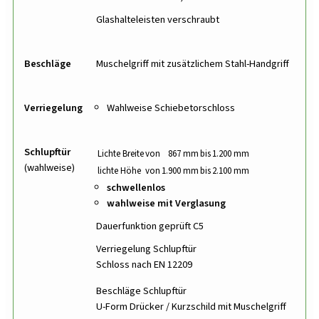
Glashalteleisten verschraubt
Beschläge
Muschelgriff mit zusätzlichem Stahl-Handgriff
Verriegelung
Wahlweise Schiebetorschloss
Schlupftür
Lichte Breite
von
867 mm
bis
1.200 mm
(wahlweise)
lichte Höhe
von
1.900 mm
bis
2.100 mm
schwellenlos
wahlweise mit Verglasung
Dauerfunktion geprüft C5
Verriegelung Schlupftür
Schloss nach EN 12209
Beschläge Schlupftür
U-Form Drücker / Kurzschild mit Muschelgriff