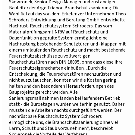
Skowronek, Senior Design Manager und zuständiger
Bauleiter der Arge Trianon Brandschutzsanierung. Die
Wahl fiel auf das von dem Erkelenzer Unternehmen Theo
Schröders Entwicklung und Beratung GmbH entwickelte
Nachrüst-Rauchschutzsystem Schröders. Das vom
Materialprüfungsamt NRW auf Rauchschutz und
Dauerfunktion geprüfte System ermöglicht eine
Nachrüstung bestehender Schutztüren und -klappen mit
einem umlaufenden Rauchschutz und macht bestehende
Feuerschutzabschlüsse zu vollwertigen
Rauchschutztüren nach DIN 18095, ohne dass diese ihre
Feuerschutzeigenschaften einbüßen. „Durch die
Entscheidung, die Feuerschutztüren nachzurüsten und
nicht auszutauschen, konnten wir die Kosten gering
halten und den besonderen Herausforderungen des
Bauprojekts gerecht werden. Alle
Sanierungsmaßnahmen fanden bei laufendem Betrieb
statt - die Büroetagen wurden weiterhin genutzt. Daher
mussten die Arbeiten nachts durchgeführt werden. Der
nachrüstbare Rauchschutz System Schröders
ermöglichte uns, die Brandschutzsanierung ohne viel
Lärm, Schutt und Staub vorzunehmen“, beschreibt
Skowronek die Vorteile des Verfahrens.